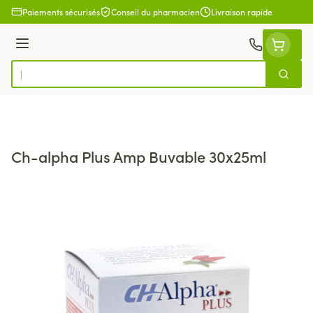
Aller au contenu
Paiements sécurisés
Conseil du pharmacien
Livraison rapide
Menu
Cherch
Rechercher
Ch-alpha Plus Amp Buvable 30x25ml