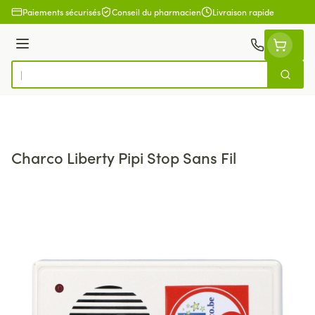
Aller au contenu
Paiements sécurisés
Conseil du pharmacien
Livraison rapide
Menu
Cherch
Rechercher
Charco Liberty Pipi Stop Sans Fil