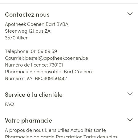
Contactez nous
Apotheek Coenen Bart BVBA
Steenweg 121 bus ZA
3570
Alken
Téléphone:
011 59 89 59
Courriel:
bestel@
apotheekcoenen.be
Numéro de licence:
730101
Pharmacien responsable:
Bart Coenen
Numéro TVA:
BE0809150442
Service à la clientèle
FAQ
Votre pharmacie
A propos de nous
Liens utiles
Actualités santé
Pharmacien de garde
Prescription
Tarifs des soins