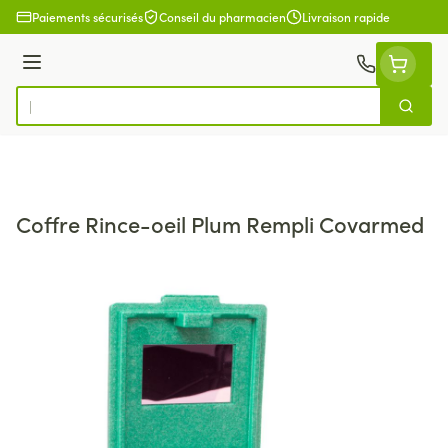
Aller au contenu
Paiements sécurisés
Conseil du pharmacien
Livraison rapide
Menu
Cherch
Rechercher
Coffre Rince-oeil Plum Rempli Covarmed