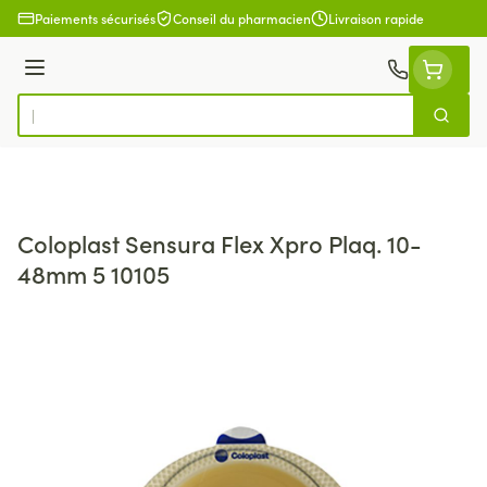
Aller au contenu
Paiements sécurisés
Conseil du pharmacien
Livraison rapide
Menu
Cherch
Rechercher
Coloplast Sensura Flex Xpro Plaq. 10-
48mm 5 10105