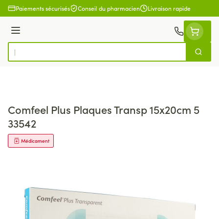
Aller au contenu
Paiements sécurisés
Conseil du pharmacien
Livraison rapide
Menu
Cherch
Rechercher
Comfeel Plus Plaques Transp 15x20cm 5
33542
Médicament