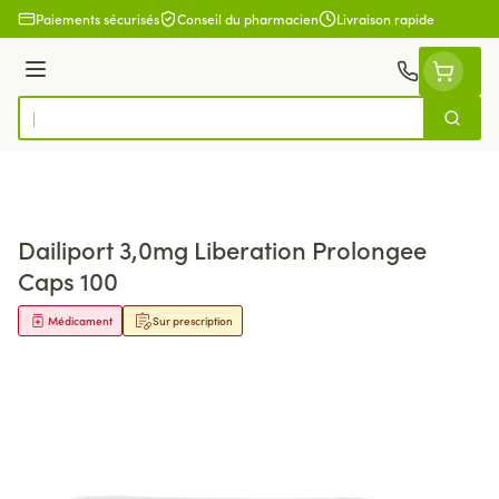
Aller au contenu
Paiements sécurisés
Conseil du pharmacien
Livraison rapide
Menu
Cherch
Rechercher
Dailiport 3,0mg Liberation Prolongee
Caps 100
Médicament
Sur prescription