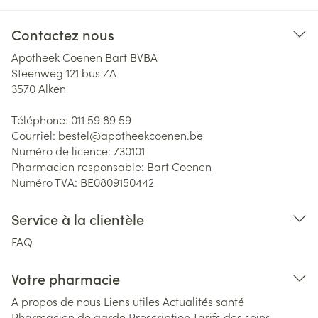
Contactez nous
Apotheek Coenen Bart BVBA
Steenweg 121 bus ZA
3570
Alken
Téléphone:
011 59 89 59
Courriel:
bestel@
apotheekcoenen.be
Numéro de licence:
730101
Pharmacien responsable:
Bart Coenen
Numéro TVA:
BE0809150442
Service à la clientèle
FAQ
Votre pharmacie
A propos de nous
Liens utiles
Actualités santé
Pharmacien de garde
Prescription
Tarifs des soins