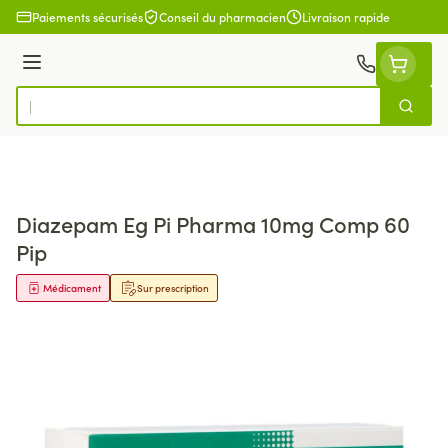
Aller au contenu
Paiements sécurisés
Conseil du pharmacien
Livraison rapide
Menu
Cherch
Rechercher
Diazepam Eg Pi Pharma 10mg Comp 60
Pip
Médicament
Sur prescription