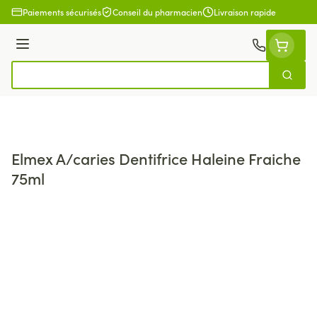
Aller au contenu
Paiements sécurisés
Conseil du pharmacien
Livraison rapide
Menu
Cherch
Rechercher
Elmex A/caries Dentifrice Haleine Fraiche
75ml