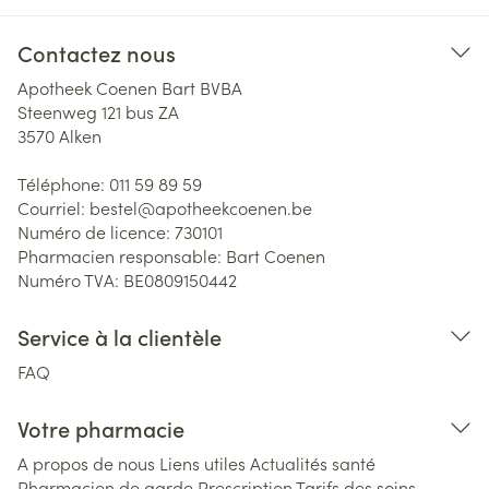
Contactez nous
Apotheek Coenen Bart BVBA
Steenweg 121 bus ZA
3570
Alken
Téléphone:
011 59 89 59
Courriel:
bestel@
apotheekcoenen.be
Numéro de licence:
730101
Pharmacien responsable:
Bart Coenen
Numéro TVA:
BE0809150442
Service à la clientèle
FAQ
Votre pharmacie
A propos de nous
Liens utiles
Actualités santé
Pharmacien de garde
Prescription
Tarifs des soins