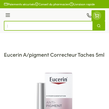
Aller au contenu
Paiements sécurisés
Conseil du pharmacien
Livraison rapide
Menu
Cherch
Rechercher
Eucerin A/pigment Correcteur Taches 5ml