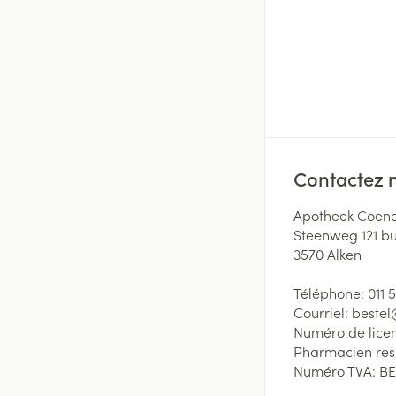
Contactez 
Apotheek Coene
Steenweg 121 b
3570
Alken
Téléphone:
011 
Courriel:
beste
Numéro de lice
Pharmacien re
Numéro TVA:
BE