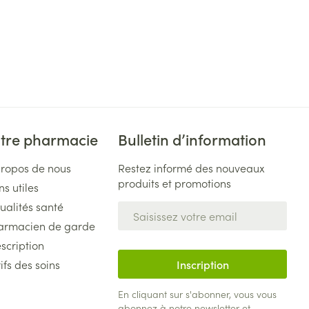
tre pharmacie
Bulletin d’information
propos de nous
Restez informé des nouveaux
produits et promotions
ns utiles
ualités santé
Adresse mail
armacien de garde
scription
ifs des soins
Inscription
En cliquant sur s'abonner, vous vous
abonnez à notre newsletter et