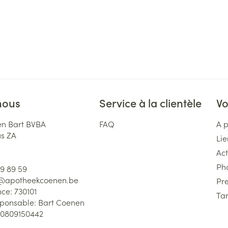
nous
Service à la clientèle
Vo
n Bart BVBA
FAQ
A 
us ZA
Lie
Act
Ph
59 89 59
l@
apotheekcoenen.be
Pre
nce:
730101
Tar
sponsable:
Bart Coenen
0809150442