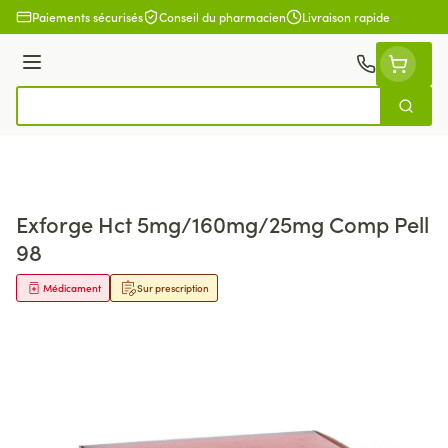
Aller au contenu
Paiements sécurisés
Conseil du pharmacien
Livraison rapide
Menu
Cherch
Rechercher
Exforge Hct 5mg/160mg/25mg Comp Pell
98
Médicament
Sur prescription