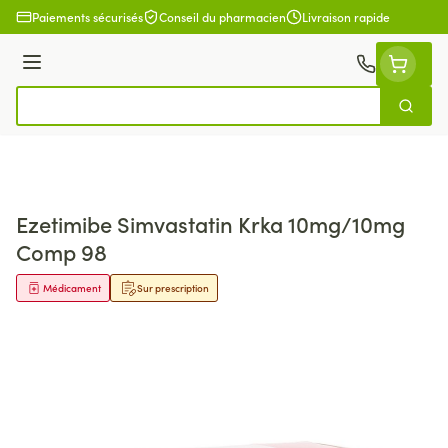
Aller au contenu
Paiements sécurisés
Conseil du pharmacien
Livraison rapide
Menu
Cherch
Rechercher
Ezetimibe Simvastatin Krka 10mg/10mg
Comp 98
Médicament
Sur prescription