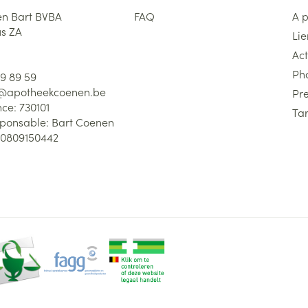
n Bart BVBA
FAQ
A 
us ZA
Lie
Act
Ph
59 89 59
l@
apotheekcoenen.be
Pre
nce:
730101
Tar
sponsable:
Bart Coenen
0809150442