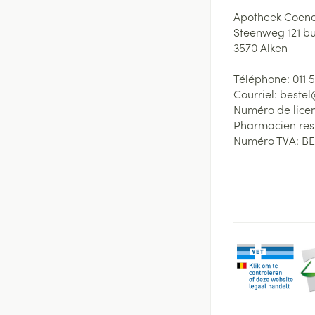
Apotheek Coene
Steenweg 121 b
3570
Alken
Téléphone:
011 
Courriel:
beste
Numéro de lice
Pharmacien re
Numéro TVA:
BE