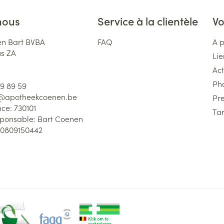
nous
Service à la clientèle
Vo
n Bart BVBA
FAQ
A 
us ZA
Lie
Act
Ph
59 89 59
l@
apotheekcoenen.be
Pre
nce:
730101
Tar
sponsable:
Bart Coenen
0809150442