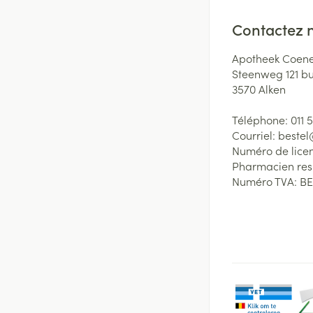
Contactez 
Apotheek Coene
Steenweg 121 b
3570
Alken
Téléphone:
011 
Courriel:
beste
Numéro de lice
Pharmacien re
Numéro TVA:
BE