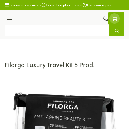
Aller au contenu
Paiements sécurisés
Conseil du pharmacien
Livraison rapide
Menu
Cherch
Rechercher
Filorga Luxury Travel Kit 5 Prod.