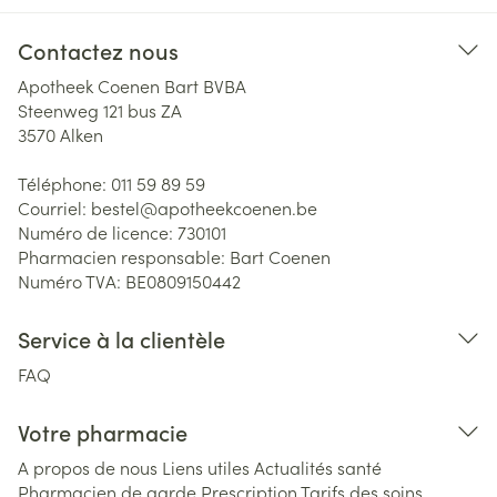
Contactez nous
Apotheek Coenen Bart BVBA
Steenweg 121 bus ZA
3570
Alken
Téléphone:
011 59 89 59
Courriel:
bestel@
apotheekcoenen.be
Numéro de licence:
730101
Pharmacien responsable:
Bart Coenen
Numéro TVA:
BE0809150442
Service à la clientèle
FAQ
Votre pharmacie
A propos de nous
Liens utiles
Actualités santé
Pharmacien de garde
Prescription
Tarifs des soins