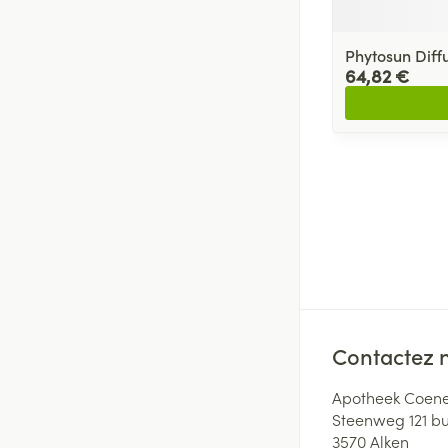
Phytosun Dif
64,82 €
Contactez 
Apotheek Coene
Steenweg 121 b
3570
Alken