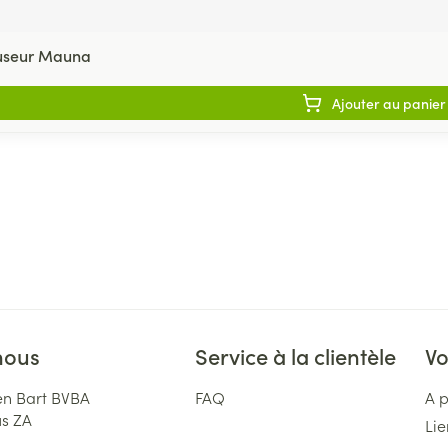
fuseur Mauna
Ajouter au panier
nous
Service à la clientèle
Vo
n Bart BVBA
FAQ
A 
us ZA
Lie