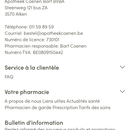
Apotheek Coenen Bart BVBA
Steenweg 121 bus ZA
3570
Alken
Téléphone:
011 59 89 59
Courriel:
bestel@
apotheekcoenen.be
Numéro de licence:
730101
Pharmacien responsable:
Bart Coenen
Numéro TVA:
BE0809150442
Service à la clientèle
FAQ
Votre pharmacie
A propos de nous
Liens utiles
Actualités santé
Pharmacien de garde
Prescription
Tarifs des soins
Bulletin d’information
Restez informé des nouveaux produits et promotions