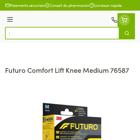
Aller au contenu
Paiements sécurisés
Conseil du pharmacien
Livraison rapide
Menu
Cherch
Rechercher
Futuro Comfort Lift Knee Medium 76587