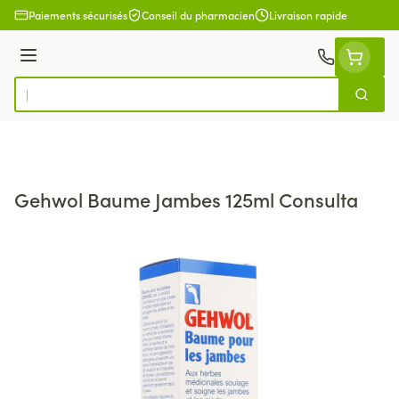
Aller au contenu
Paiements sécurisés
Conseil du pharmacien
Livraison rapide
Menu
Cherch
Rechercher
Gehwol Baume Jambes 125ml Consulta