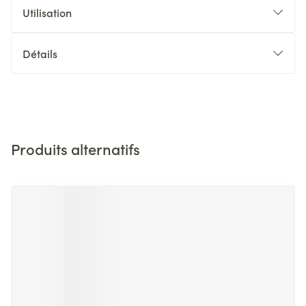
Utilisation
Détails
Produits alternatifs
Il est possible de naviguer entre les éléments du carrousel 
Appuyer sur pour sauter le carrousel
Appuyez sur cette touche pour accéder à la navigation en 