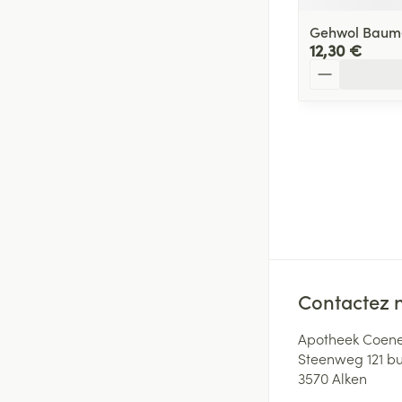
Gehwol Baume
12,30 €
Quantité
Contactez 
Apotheek Coene
Steenweg 121 b
3570
Alken