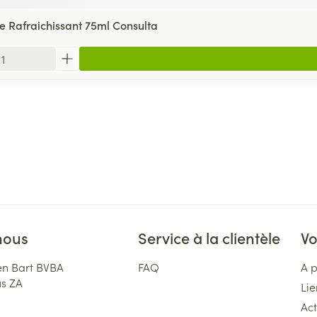
 Rafraichissant 75ml Consulta
nous
Service à la clientèle
Vo
n Bart BVBA
FAQ
A 
us ZA
Lie
Act