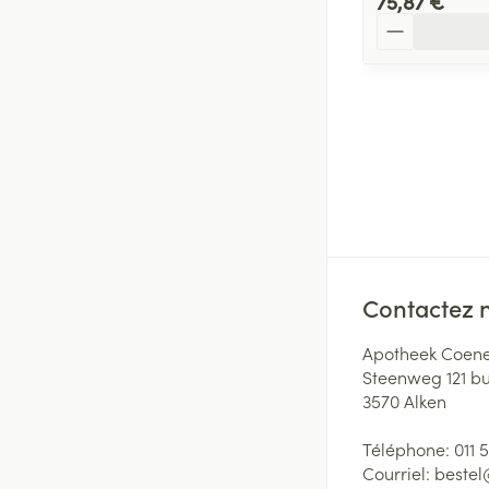
75,87 €
Quantité
Contactez 
Apotheek Coene
Steenweg 121 b
3570
Alken
Téléphone:
011 
Courriel:
beste