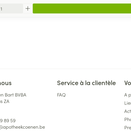
nous
Service à la clientèle
Vo
n Bart BVBA
FAQ
A 
us ZA
Lie
Act
Ph
59 89 59
l@
apotheekcoenen.be
Pre