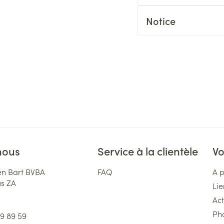
Notice
nous
Service à la clientèle
Vo
n Bart BVBA
FAQ
A 
us ZA
Lie
Act
Ph
59 89 59