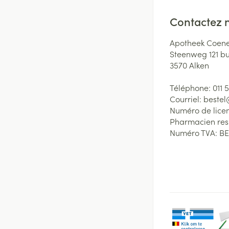
Contactez 
Apotheek Coene
Steenweg 121 b
3570
Alken
Téléphone:
011 
Courriel:
beste
Numéro de lice
Pharmacien re
Numéro TVA:
BE