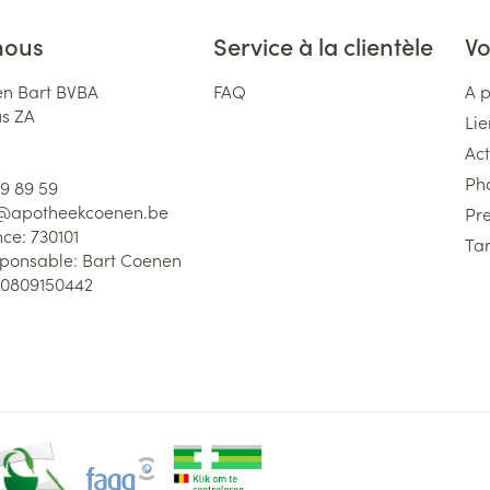
nous
Service à la clientèle
Vo
n Bart BVBA
FAQ
A 
us ZA
Lie
Act
Ph
59 89 59
l@
apotheekcoenen.be
Pre
nce:
730101
Tar
sponsable:
Bart Coenen
0809150442