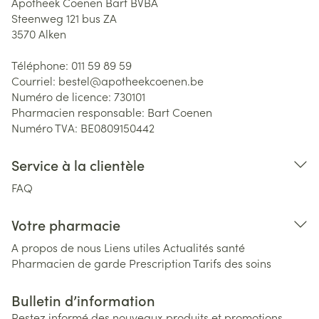
Apotheek Coenen Bart BVBA
Steenweg 121 bus ZA
3570
Alken
Téléphone:
011 59 89 59
Courriel:
bestel@
apotheekcoenen.be
Numéro de licence:
730101
Pharmacien responsable:
Bart Coenen
Numéro TVA:
BE0809150442
Service à la clientèle
FAQ
Votre pharmacie
A propos de nous
Liens utiles
Actualités santé
Pharmacien de garde
Prescription
Tarifs des soins
Bulletin d’information
Restez informé des nouveaux produits et promotions