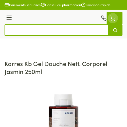
Aller au contenu
Paiements sécurisés
Conseil du pharmacien
Livraison rapide
Menu
Cherch
Rechercher
Korres Kb Gel Douche Nett. Corporel
Jasmin 250ml