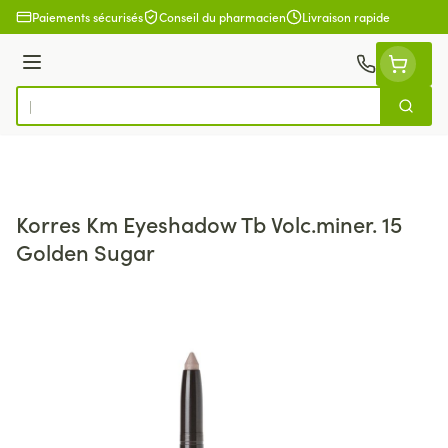
Aller au contenu
Paiements sécurisés
Conseil du pharmacien
Livraison rapide
Menu
Cherch
Rechercher
Korres Km Eyeshadow Tb Volc.miner. 15
Golden Sugar