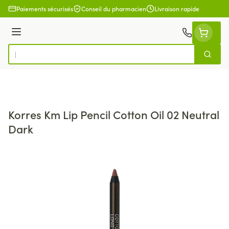
Aller au contenu
Paiements sécurisés
Conseil du pharmacien
Livraison rapide
Menu
Cherch
Rechercher
Korres Km Lip Pencil Cotton Oil 02 Neutral
Dark