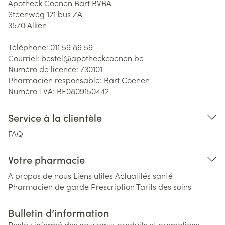
Apotheek Coenen Bart BVBA
Steenweg 121 bus ZA
3570
Alken
Téléphone:
011 59 89 59
Courriel:
bestel@
apotheekcoenen.be
Numéro de licence:
730101
Pharmacien responsable:
Bart Coenen
Numéro TVA:
BE0809150442
Service à la clientèle
FAQ
Votre pharmacie
A propos de nous
Liens utiles
Actualités santé
Pharmacien de garde
Prescription
Tarifs des soins
Bulletin d’information
Restez informé des nouveaux produits et promotions