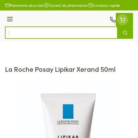
Aller au contenu
Paiements sécurisés
Conseil du pharmacien
Livraison rapide
Menu
Cherch
Rechercher
La Roche Posay Lipikar Xerand 50ml