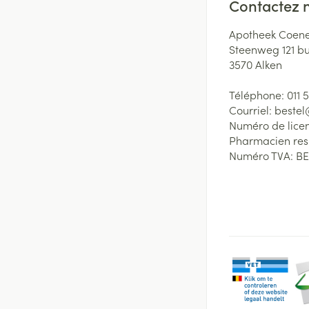
Contactez 
Apotheek Coene
Steenweg 121 b
3570
Alken
Téléphone:
011 
Courriel:
beste
Numéro de lice
Pharmacien re
Numéro TVA:
BE