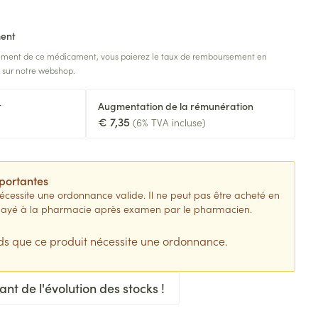
e fièvre - antiviraux
Anesthésie
douche
Lait, gel, huile et crème de
Sondes
rigneux
omie
nettoyage
ment
Accessoires pour sondes
Accessoires
n
sement de ce médicament, vous paierez le taux de remboursement en
tomie
Tonic - lotion
 anti-insectes
Baxters
é sur notre webshop.
Diagnostiques
res
Eau micellaire
Catheters
t
Augmentation de la rémunération
Yeux
€ 7,35
(6% TVA incluse)
nts
Minceur
Afficher plus
Piluliers et accessoires
Soins du visage
uement pour les
portantes
 paramédical
Homeopathie
Masques chirurgique
essite une ordonnance valide. Il ne peut pas être acheté en
Taches de pigmentation
e payé à la pharmacie après examen par le pharmacien.
ion et oxygène
 corps
ctieux
Peau sensible - peau irritée
 bains
s que ce produit nécessite une ordonnance.
Jambes lourdes
nts
giques et anti-
Bandages et orthopédie:
Peau mixte
toires
bandages orthopédiques
 visage
Tablettes
Peau terne
stionnnants
t de l'évolution des stocks !
Ventre
Crème, gel et spray
Afficher plus
e
plus
age
Bras