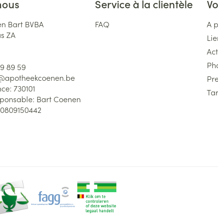
nous
Service à la clientèle
Vo
n Bart BVBA
FAQ
A 
us ZA
Lie
Act
Ph
59 89 59
l@
apotheekcoenen.be
Pre
nce:
730101
Tar
sponsable:
Bart Coenen
0809150442