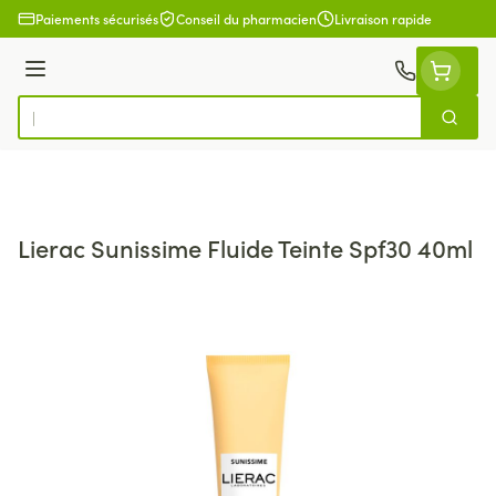
Aller au contenu
Paiements sécurisés
Conseil du pharmacien
Livraison rapide
Menu
Cherch
Rechercher
Lierac Sunissime Fluide Teinte Spf30 40ml