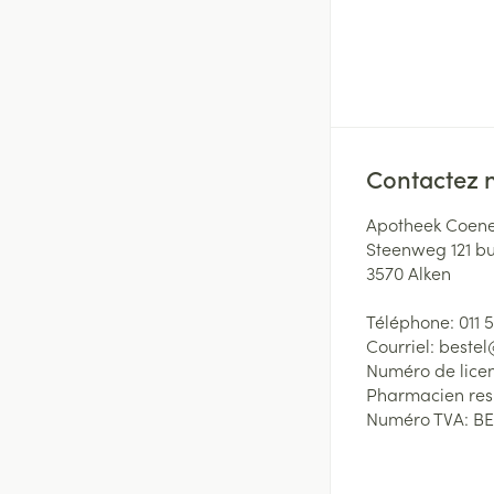
Contactez 
Apotheek Coene
Steenweg 121 b
3570
Alken
Téléphone:
011 
Courriel:
beste
Numéro de lice
Pharmacien re
Numéro TVA:
BE