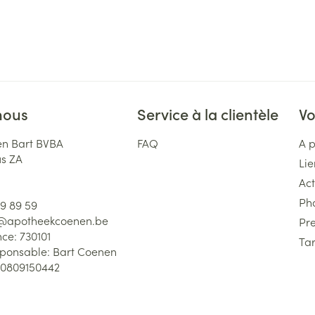
nous
Service à la clientèle
Vo
n Bart BVBA
FAQ
A 
us ZA
Lie
Act
Ph
59 89 59
l@
apotheekcoenen.be
Pre
nce:
730101
Tar
sponsable:
Bart Coenen
0809150442