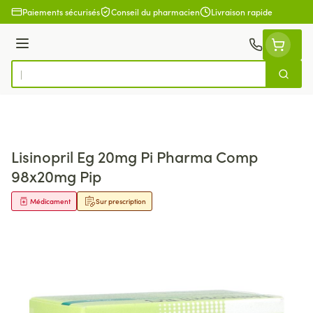
Aller au contenu
Paiements sécurisés
Conseil du pharmacien
Livraison rapide
Menu
Cherch
Rechercher
Lisinopril Eg 20mg Pi Pharma Comp
98x20mg Pip
Médicament
Sur prescription