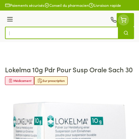
Aller au contenu
Paiements sécurisés
Conseil du pharmacien
Livraison rapide
Menu
Cherch
Rechercher
Lokelma 10g Pdr Pour Susp Orale Sach 30
Médicament
Sur prescription