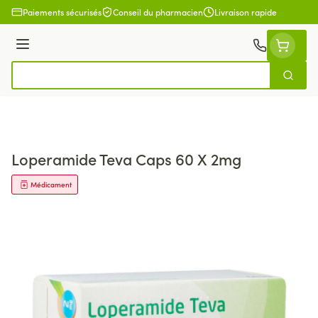
Aller au contenu
Paiements sécurisés
Conseil du pharmacien
Livraison rapide
Menu
Cherch
Rechercher
Loperamide Teva Caps 60 X 2mg
Médicament