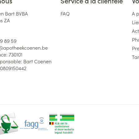
nous
Service à la clientèle
Vo
n Bart BVBA
FAQ
A 
us ZA
Lie
Act
Ph
59 89 59
l@
apotheekcoenen.be
Pre
nce:
730101
Tar
sponsable:
Bart Coenen
0809150442