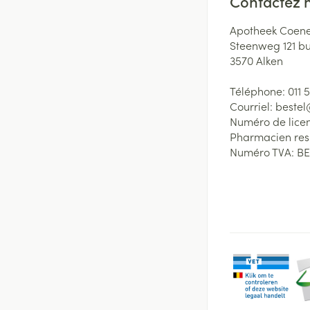
Contactez 
Apotheek Coene
Steenweg 121 b
3570
Alken
Téléphone:
011 
Courriel:
beste
Numéro de lice
Pharmacien re
Numéro TVA:
BE