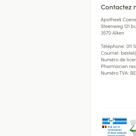
Contactez 
Apotheek Coene
Steenweg 121 b
3570
Alken
Téléphone:
011 
Courriel:
beste
Numéro de lice
Pharmacien re
Numéro TVA:
BE