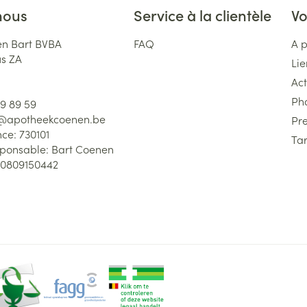
nous
Service à la clientèle
Vo
n Bart BVBA
FAQ
A 
us ZA
Lie
Act
Ph
59 89 59
l@
apotheekcoenen.be
Pre
nce:
730101
Tar
sponsable:
Bart Coenen
0809150442