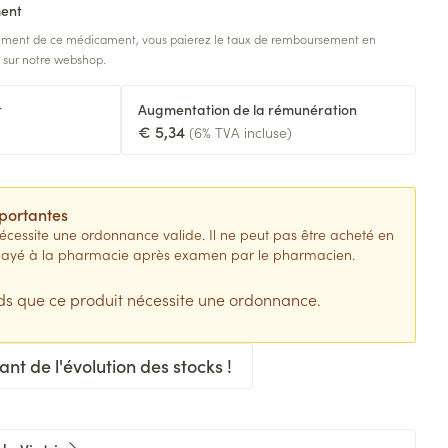
ment
e fièvre - antiviraux
Anesthésie
douche
Lait, gel, huile et crème de
Sondes
sement de ce médicament, vous paierez le taux de remboursement en
rigneux
omie
nettoyage
Accessoires pour sondes
é sur notre webshop.
Accessoires
n
tomie
Tonic - lotion
 anti-insectes
Baxters
Diagnostiques
t
Augmentation de la rémunération
res
Eau micellaire
Catheters
€ 5,34
(6% TVA incluse)
Yeux
nts
Minceur
Afficher plus
Piluliers et accessoires
portantes
essite une ordonnance valide. Il ne peut pas être acheté en
Soins du visage
uement pour les
e payé à la pharmacie après examen par le pharmacien.
 paramédical
Homeopathie
Masques chirurgique
Taches de pigmentation
s que ce produit nécessite une ordonnance.
ion et oxygène
 corps
ctieux
Peau sensible - peau irritée
 bains
Jambes lourdes
nts
giques et anti-
Bandages et orthopédie:
Peau mixte
t de l'évolution des stocks !
toires
bandages orthopédiques
 visage
Tablettes
Peau terne
stionnnants
Ventre
Crème, gel et spray
Afficher plus
e
plus
age
Bras