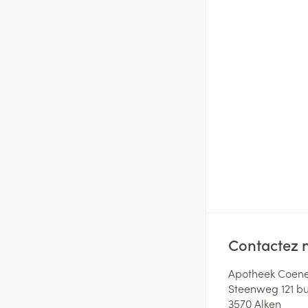
Contactez 
Apotheek Coene
Steenweg 121 b
3570
Alken