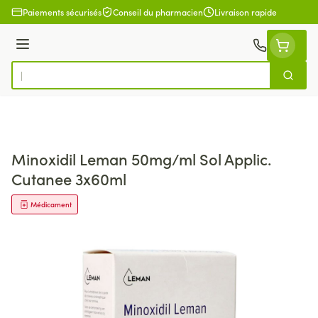
Aller au contenu
Paiements sécurisés
Conseil du pharmacien
Livraison rapide
Menu
Cherch
Rechercher
Minoxidil Leman 50mg/ml Sol Applic.
Cutanee 3x60ml
Médicament