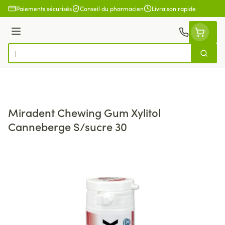
Aller au contenu
Paiements sécurisés
Conseil du pharmacien
Livraison rapide
Menu
Cherch
Rechercher
Miradent Chewing Gum Xylitol
Canneberge S/sucre 30