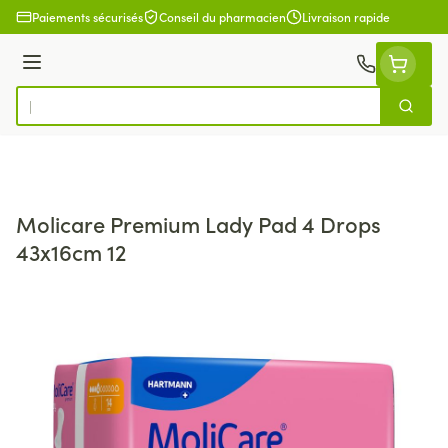
Aller au contenu
Paiements sécurisés
Conseil du pharmacien
Livraison rapide
Menu
Cherch
Rechercher
Molicare Premium Lady Pad 4 Drops
43x16cm 12