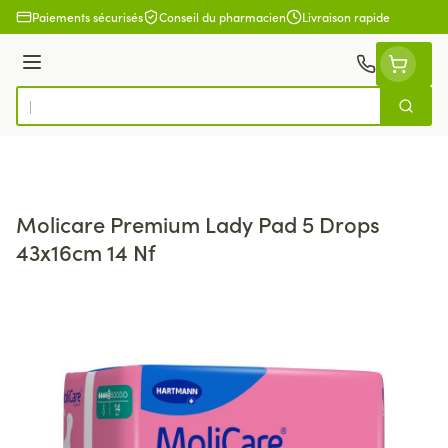
Aller au contenu
Paiements sécurisés
Conseil du pharmacien
Livraison rapide
Menu
Cherch
Rechercher
Molicare Premium Lady Pad 5 Drops
43x16cm 14 Nf