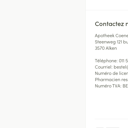
Contactez 
Apotheek Coene
Steenweg 121 b
3570
Alken
Téléphone:
011 
Courriel:
beste
Numéro de lice
Pharmacien re
Numéro TVA:
BE