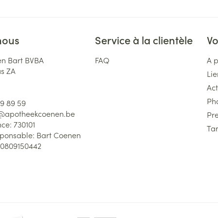
nous
Service à la clientèle
Vo
n Bart BVBA
FAQ
A 
us ZA
Lie
Act
Ph
59 89 59
l@
apotheekcoenen.be
Pre
nce:
730101
Tar
sponsable:
Bart Coenen
0809150442