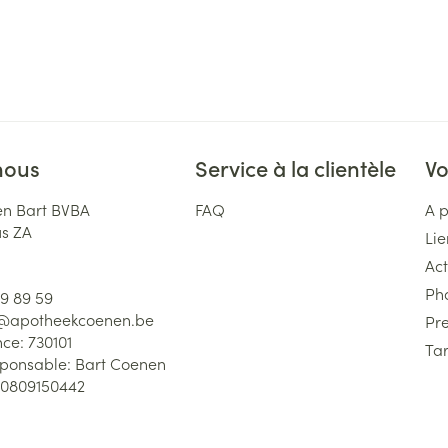
nous
Service à la clientèle
Vo
n Bart BVBA
FAQ
A 
us ZA
Lie
Act
Ph
59 89 59
l@
apotheekcoenen.be
Pre
nce:
730101
Tar
sponsable:
Bart Coenen
0809150442