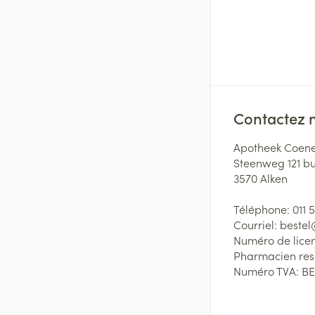
Contactez 
Apotheek Coene
Steenweg 121 b
3570
Alken
Téléphone:
011 
Courriel:
beste
Numéro de lice
Pharmacien re
Numéro TVA:
BE