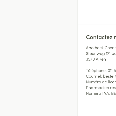
Contactez 
Apotheek Coene
Steenweg 121 b
3570
Alken
Téléphone:
011 
Courriel:
beste
Numéro de lice
Pharmacien re
Numéro TVA:
BE