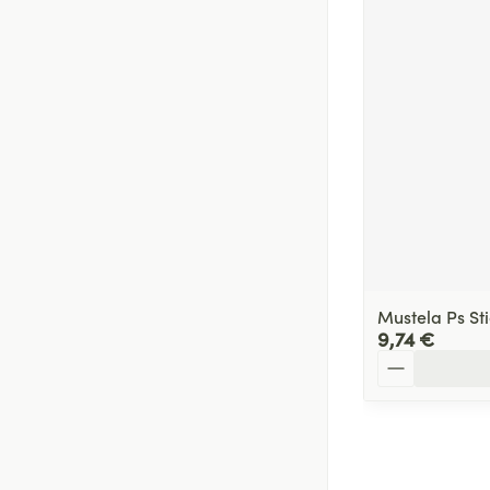
Mustela Ps St
9,74 €
Quantité