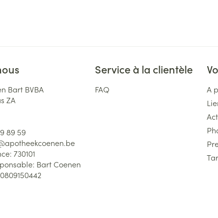
nous
Service à la clientèle
Vo
n Bart BVBA
FAQ
A 
us ZA
Lie
Act
Ph
59 89 59
l@
apotheekcoenen.be
Pre
nce:
730101
Tar
sponsable:
Bart Coenen
0809150442