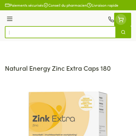
Aller au contenu
Paiements sécurisés
Conseil du pharmacien
Livraison rapide
Menu
Cherch
Rechercher
Natural Energy Zinc Extra Caps 180