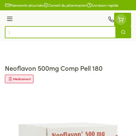
Aller au contenu
Paiements sécurisés
Conseil du pharmacien
Livraison rapide
Menu
Cherch
Rechercher
Neoflavon 500mg Comp Pell 180
Médicament