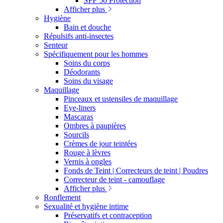
SPF 50 Protection
Afficher plus
Hygiène
Bain et douche
Répulsifs anti-insectes
Senteur
Spécifiquement pour les hommes
Soins du corps
Déodorants
Soins du visage
Maquillage
Pinceaux et ustensiles de maquillage
Eye-liners
Mascaras
Ombres à paupières
Sourcils
Crèmes de jour teintées
Rouge à lèvres
Vernis à ongles
Fonds de Teint | Correcteurs de teint | Poudres
Correcteur de teint - camouflage
Afficher plus
Ronflement
Sexualité et hygiène intime
Préservatifs et contraception