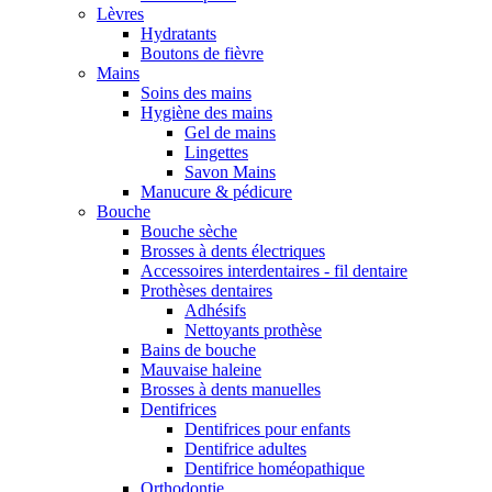
Lèvres
Hydratants
Boutons de fièvre
Mains
Soins des mains
Hygiène des mains
Gel de mains
Lingettes
Savon Mains
Manucure & pédicure
Bouche
Bouche sèche
Brosses à dents électriques
Accessoires interdentaires - fil dentaire
Prothèses dentaires
Adhésifs
Nettoyants prothèse
Bains de bouche
Mauvaise haleine
Brosses à dents manuelles
Dentifrices
Dentifrices pour enfants
Dentifrice adultes
Dentifrice homéopathique
Orthodontie