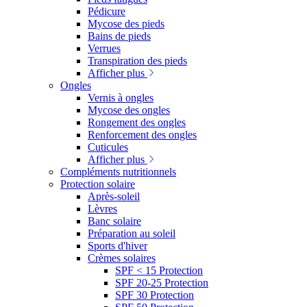
Pédicure
Mycose des pieds
Bains de pieds
Verrues
Transpiration des pieds
Afficher plus
Ongles
Vernis à ongles
Mycose des ongles
Rongement des ongles
Renforcement des ongles
Cuticules
Afficher plus
Compléments nutritionnels
Protection solaire
Après-soleil
Lèvres
Banc solaire
Préparation au soleil
Sports d'hiver
Crèmes solaires
SPF < 15 Protection
SPF 20-25 Protection
SPF 30 Protection