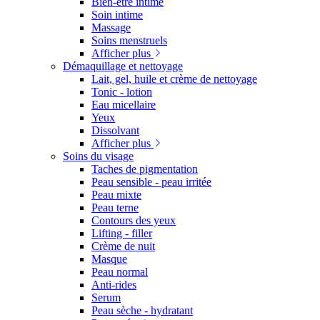
Bien-être intime
Soin intime
Massage
Soins menstruels
Afficher plus
Démaquillage et nettoyage
Lait, gel, huile et crème de nettoyage
Tonic - lotion
Eau micellaire
Yeux
Dissolvant
Afficher plus
Soins du visage
Taches de pigmentation
Peau sensible - peau irritée
Peau mixte
Peau terne
Contours des yeux
Lifting - filler
Crème de nuit
Masque
Peau normal
Anti-rides
Serum
Peau sèche - hydratant