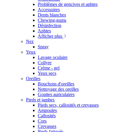
Problèmes de gencives et aphtes
Accessoires
Dents blanches
Chewing-gums
Désinfection
Aphtes
Afficher plus
Nez
Spray
Yeux
Lavage oculaire
Collyre
Crème - gel
Yeux secs
Oreilles
Bouchons d'oreilles
Nettoyage des oreilles
Gouttes auriculaires
Pieds et jambes
Pieds secs, callosités et crevasses
Ampoules
Callosités
Cors
Crevasses
Pieds fatigués