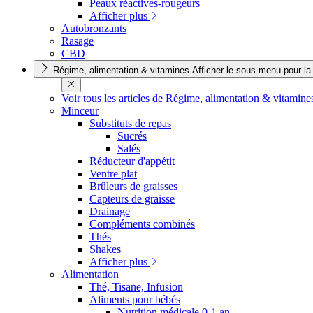
Peaux réactives-rougeurs
Afficher plus
Autobronzants
Rasage
CBD
Régime, alimentation & vitamines
Afficher le sous-menu pour la
Voir tous les articles de Régime, alimentation & vitamin
Minceur
Substituts de repas
Sucrés
Salés
Réducteur d'appétit
Ventre plat
Brûleurs de graisses
Capteurs de graisse
Drainage
Compléments combinés
Thés
Shakes
Afficher plus
Alimentation
Thé, Tisane, Infusion
Aliments pour bébés
Nutrition médicale 0-1 an