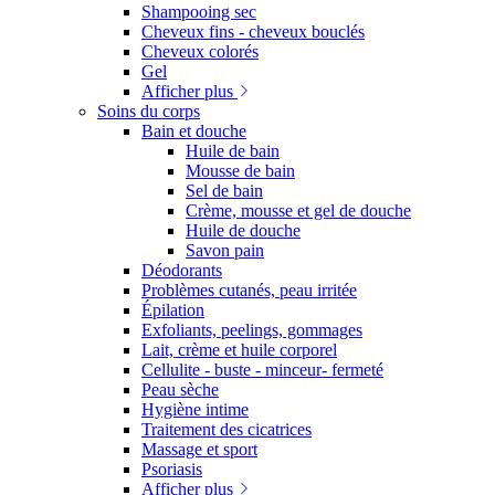
Shampooing sec
Cheveux fins - cheveux bouclés
Cheveux colorés
Gel
Afficher plus
Soins du corps
Bain et douche
Huile de bain
Mousse de bain
Sel de bain
Crème, mousse et gel de douche
Huile de douche
Savon pain
Déodorants
Problèmes cutanés, peau irritée
Épilation
Exfoliants, peelings, gommages
Lait, crème et huile corporel
Cellulite - buste - minceur- fermeté
Peau sèche
Hygiène intime
Traitement des cicatrices
Massage et sport
Psoriasis
Afficher plus